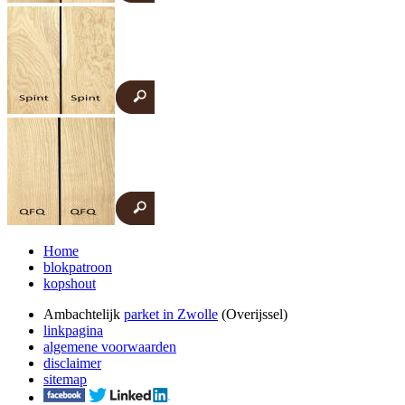
Home
blokpatroon
kopshout
Ambachtelijk
parket in Zwolle
(Overijssel)
linkpagina
algemene voorwaarden
disclaimer
sitemap