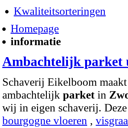
Kwaliteitsorteringen
Homepage
informatie
Ambachtelijk parket 
Schaverij Eikelboom maakt 
ambachtelijk
parket
in
Zwo
wij in eigen schaverij. Deze
bourgogne vloeren
,
visgr
aa