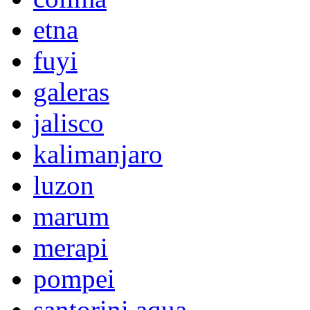
etna
fuyi
galeras
jalisco
kalimanjaro
luzon
marum
merapi
pompei
santorini aqua