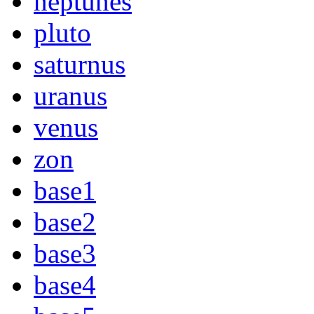
neptunes
pluto
saturnus
uranus
venus
zon
base1
base2
base3
base4