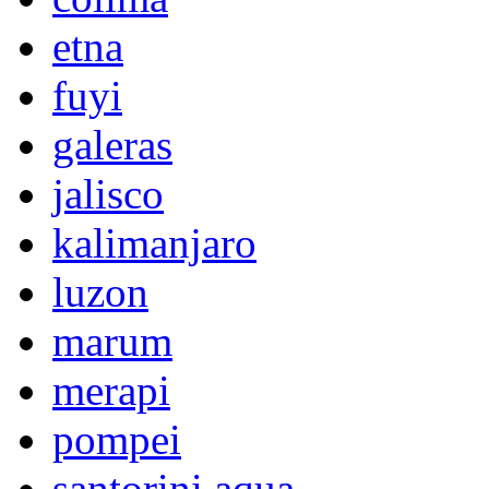
etna
fuyi
galeras
jalisco
kalimanjaro
luzon
marum
merapi
pompei
santorini aqua