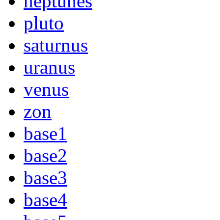
neptunes
pluto
saturnus
uranus
venus
zon
base1
base2
base3
base4