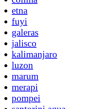
etna
fuyi
galeras
jalisco
kalimanjaro
luzon
marum
merapi
pompei
santorini aqua