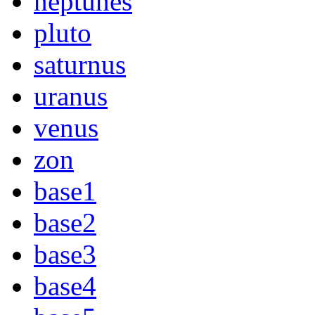
neptunes
pluto
saturnus
uranus
venus
zon
base1
base2
base3
base4